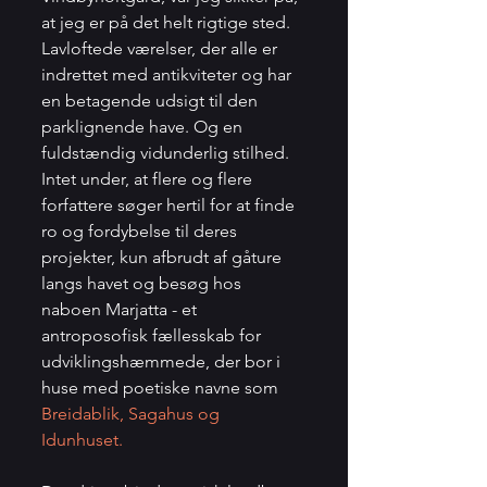
at jeg er på det helt rigtige sted. 
Lavloftede værelser, der alle er 
indrettet med antikviteter og har 
en betagende udsigt til den 
parklignende have. Og en 
fuldstændig vidunderlig stilhed. 
Intet under, at flere og flere 
forfattere søger hertil for at finde 
ro og fordybelse til deres 
projekter, kun afbrudt af gåture 
langs havet og besøg hos 
naboen Marjatta - et 
antroposofisk fællesskab for 
udviklingshæmmede, der bor i 
huse med poetiske navne som  
Breidablik, Sagahus og 
Idunhuset. 