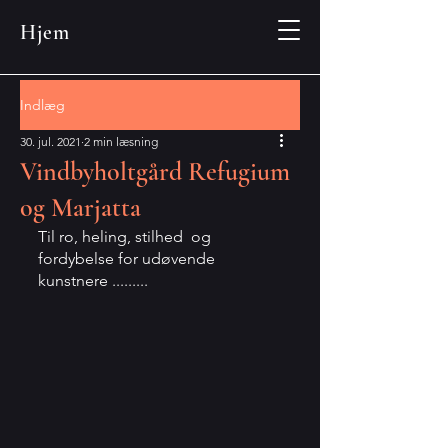
Hjem
Indlæg
30. jul. 2021
2 min læsning
Vindbyholtgård Refugium
og Marjatta
Til ro, heling, stilhed  og 
fordybelse for udøvende 
kunstnere .........