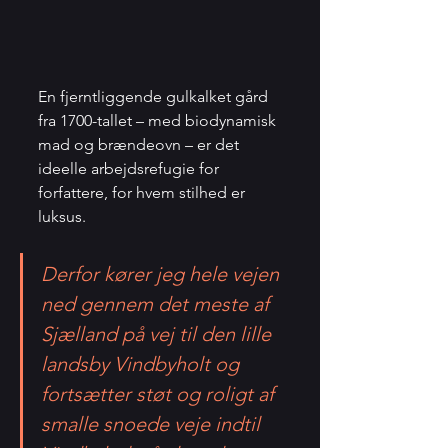
En fjerntliggende gulkalket gård 
fra 1700-tallet – med biodynamisk 
mad og brændeovn – er det 
ideelle arbejdsrefugie for 
forfattere, for hvem stilhed er 
luksus.
Derfor kører jeg hele vejen 
ned gennem det meste af 
Sjælland på vej til den lille 
landsby Vindbyholt og 
fortsætter støt og roligt af 
smalle snoede veje indtil 