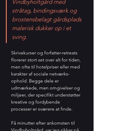
Vindbyholtgård med 
stråtag, bindingsværk og 
brostensbelagt gårdsplads 
malerisk dukker op i et 
sving. 
Skrivekurser og forfatter-retreats 
florerer stort set over alt for tiden, 
men ofte til hotelpriser eller med 
karakter af sociale netværks-
ophold. Begge dele er 
udmærkede, men omgivelser og 
miljøer, der specifikt understøtter 
kreative og fordybende 
processer er sværere at finde. 
Få minutter efter ankomsten til 
Vindbyholtgård, var jeg sikker på, 